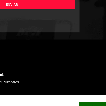
ENVIAR
Tok
automotiva.