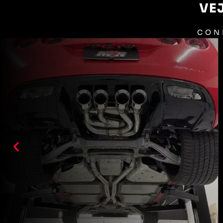
VE
CON