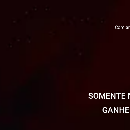
Com
a
SOMENTE N
GANHE